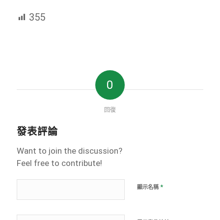
355
0
回復
發表評論
Want to join the discussion?
Feel free to contribute!
*
顯示名稱