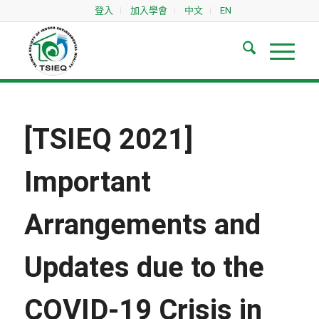
登入
加入學會
中文
EN
[TSIEQ 2021]
Important
Arrangements and
Updates due to the
COVID-19 Crisis in