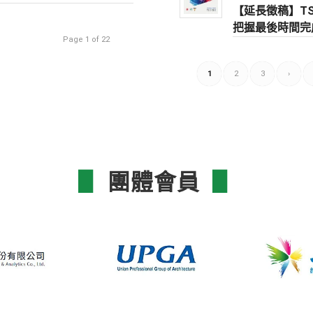
【延長徵稿】TSI
把握最後時間完
Page 1 of 22
1
2
3
›
▋
團體會員
▋