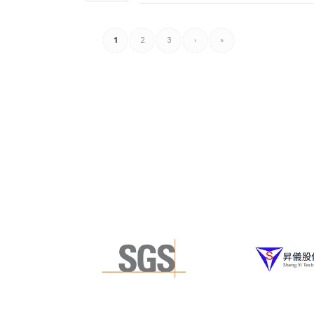
1
2
3
›
»