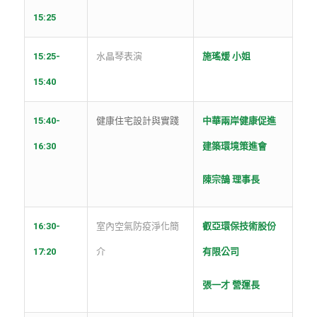
15:25
15:25-
水晶琴表演
施瑤煖 小姐
15:40
15:40-
健康住宅設計與實踐
中華兩岸健康促進
16:30
建築環境策進會
陳宗鵠 理事長
16:30-
室內空氣防疫淨化簡
叡亞環保技術股份
17:20
介
有限公司
張一才 營運長